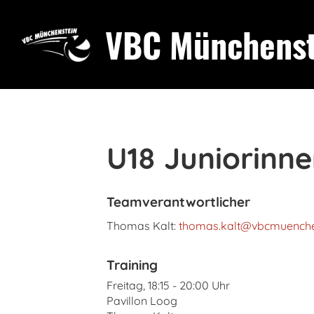
VBC Münchenst
U18 Juniorinn
Teamverantwortlicher
Thomas Kalt:
thomas.kalt@vbcmuenche
Training
Freitag, 18:15 - 20:00 Uhr
Pavillon Loog